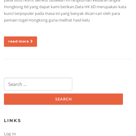
Hongkong 6d yang dapat kami berikan.Data HK 6D merupakan kata
kunci terpopuler pada masa ini yang banyak dicari-cari oleh para
pemain togel Hongkong guna melihat hasil kelu
read more
Search for:
LINKS
Log in