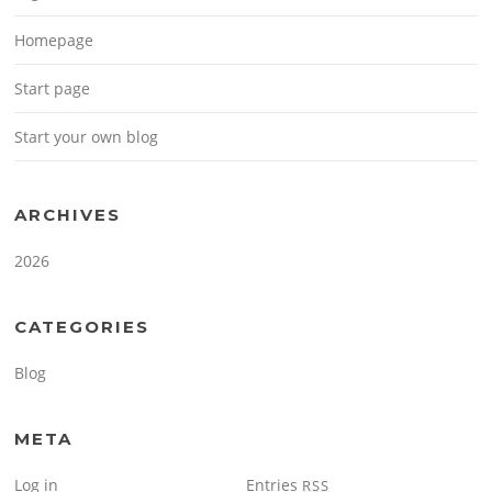
Homepage
Start page
Start your own blog
ARCHIVES
2026
CATEGORIES
Blog
META
Log in
Entries
RSS